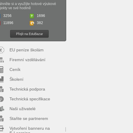
áhněte si a využíjte hotové výukové
jekty ve své hodině
3256
1696
11896
382
Přejít na EduBazar
EU peníze školám
Firemní vzdělávání
Ceník
Školení
Technická podpora
Technická specifikace
Naši uživatelé
Staňte se partnerem
Vytvoření banneru na