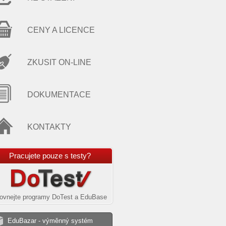
CENY A LICENCE
ZKUSIT ON-LINE
DOKUMENTACE
KONTAKTY
Pracujete pouze s testy?
ovnejte programy DoTest a EduBase
EduBazar - výměnný systém