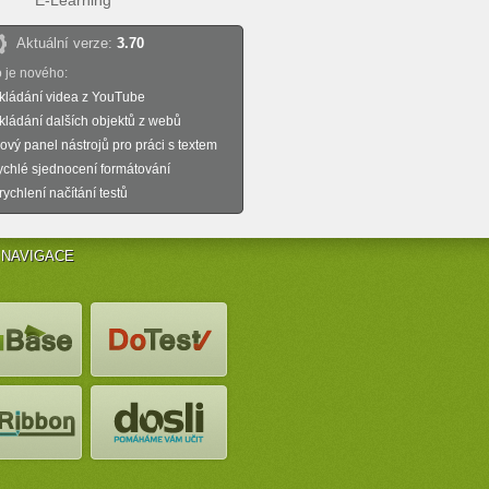
E-Learning
Aktuální verze:
3.70
 je nového:
kládání videa z YouTube
kládání dalších objektů z webů
ový panel nástrojů pro práci s textem
ychlé sjednocení formátování
rychlení načítání testů
 NAVIGACE
 NAVIGACE