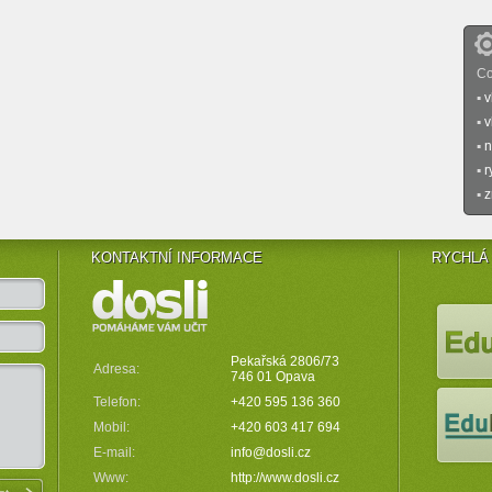
Co
▪
v
▪
v
▪
n
▪
r
▪
z
KONTAKTNÍ INFORMACE
RYCHLÁ
KONTAKTNÍ INFORMACE
RYCHLÁ
Pekařská 2806/73
Adresa:
746 01 Opava
Telefon:
+420 595 136 360
Mobil:
+420 603 417 694
E-mail:
info@dosli.cz
Www:
http://www.dosli.cz