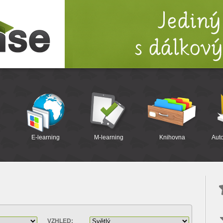
E-learning
M-learning
Knihovna
Auto
VZHLED: